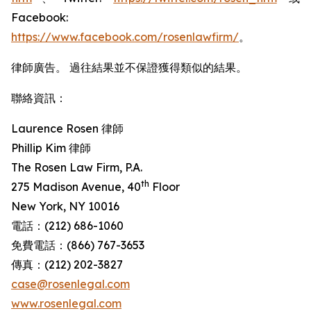
Facebook:
https://www.facebook.com/rosenlawfirm/
。
律師廣告。 過往結果並不保證獲得類似的結果。
聯絡資訊：
Laurence Rosen 律師
Phillip Kim 律師
The Rosen Law Firm, P.A.
th
275 Madison Avenue, 40
Floor
New York, NY 10016
電話：(212) 686-1060
免費電話：(866) 767-3653
傳真：(212) 202-3827
case@rosenlegal.com
www.rosenlegal.com