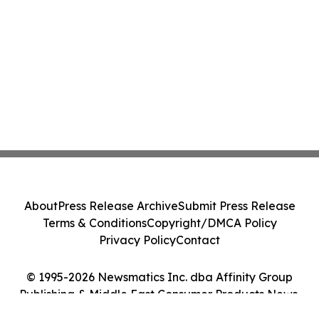
About
Press Release Archive
Submit Press Release
Terms & Conditions
Copyright/DMCA Policy
Privacy Policy
Contact
© 1995-2026 Newsmatics Inc. dba Affinity Group
Publishing & Middle East Consumer Products News.
All Rights Reserved.