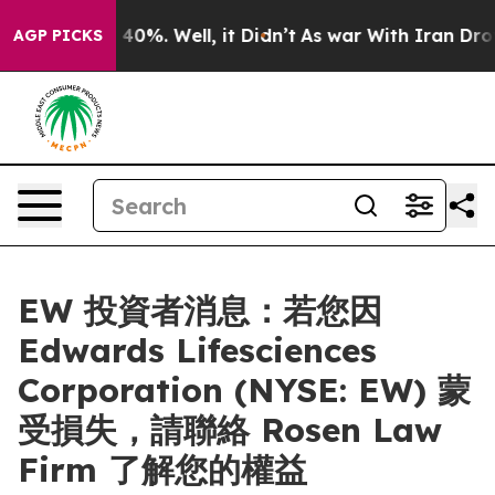
 Around 40%. Well, it Didn’t
As war With Iran Drove 
AGP PICKS
EW 投資者消息：若您因
Edwards Lifesciences
Corporation (NYSE: EW) 蒙
受損失，請聯絡 Rosen Law
Firm 了解您的權益